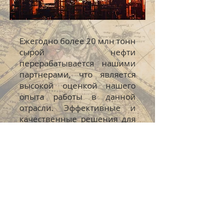
Ежегодно более 20 млн тонн
сырой нефти
перерабатывается нашими
партнерами, что является
высокой оценкой нашего
опыта работы в данной
отрасли. Эффективные и
качественные решения для
нефтепереработки, химии и
нефтехимии позволяют
нашим партнерам снижать
себестоимость и повышать
конкурентоспособность
своей продукции на
мировых рынках.